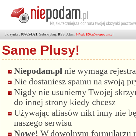
Skrzynka :
987654321
, Subskrybuj:
RSS
, Alias:
Same Plusy!
Niepodam.pl
nie wymaga rejestra
Nie dostaniesz spamu na swoją p
Nigdy nie usuniemy Twojej skrzyn
do innej strony kiedy chcesz
Używając aliasów nikt inny nie bę
naszego serwisu
Nowe!
W dowolnym formularzu re