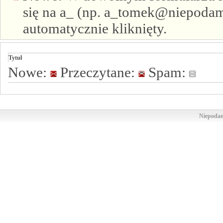
się na a_ (np. a_tomek@niepodam.
automatycznie kliknięty.
Tytuł
Nowe:
Przeczytane:
Spam:
Niepodam