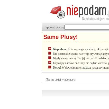
Sprawdź pocztę
Same Plusy!
Niepodam.pl
nie wymaga rejestracji, aktywacj
Nie dostaniesz spamu na swoją prywatną skrzyn
Nigdy nie usuniemy Twojej skrzynki i będziesz 
Używając aliasów nikt inny nie będzie wiedział 
Nowe!
W dowolnym formularzu rejestracyjnym u
Nie ma takiej wiadomości