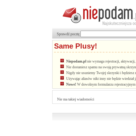
Sprawdź pocztę
Same Plusy!
Niepodam.pl
nie wymaga rejestracji, aktywacj
Nie dostaniesz spamu na swoją prywatną skrzyn
Nigdy nie usuniemy Twojej skrzynki i będziesz 
Używając aliasów nikt inny nie będzie wiedział 
Nowe!
W dowolnym formularzu rejestracyjnym u
Nie ma takiej wiadomości