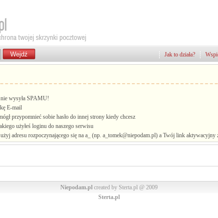
Jak to działa?
Wspie
i, nie wysyła SPAMU!
kę E-mail
mógł przypomnieć sobie hasło do innej strony kiedy chcesz
jakiego użyłeś loginu do naszego serwisu
żyj adresu rozpoczynającego się na a_ (np. a_tomek@niepodam.pl) a Twój link aktywacyjny zo
Niepodam.pl
created by Sterta.pl @ 2009
Sterta.pl