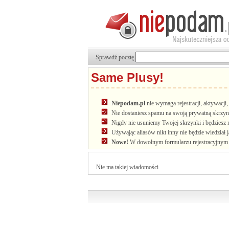
Sprawdź pocztę
Same Plusy!
Niepodam.pl
nie wymaga rejestracji, aktywacj
Nie dostaniesz spamu na swoją prywatną skrzyn
Nigdy nie usuniemy Twojej skrzynki i będziesz 
Używając aliasów nikt inny nie będzie wiedział 
Nowe!
W dowolnym formularzu rejestracyjnym u
Nie ma takiej wiadomości