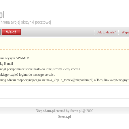
Jak to działa?
Wspie
i, nie wysyła SPAMU!
kę E-mail
mógł przypomnieć sobie hasło do innej strony kiedy chcesz
jakiego użyłeś loginu do naszego serwisu
żyj adresu rozpoczynającego się na a_ (np. a_tomek@niepodam.pl) a Twój link aktywacyjny zo
Niepodam.pl
created by Sterta.pl @ 2009
Sterta.pl