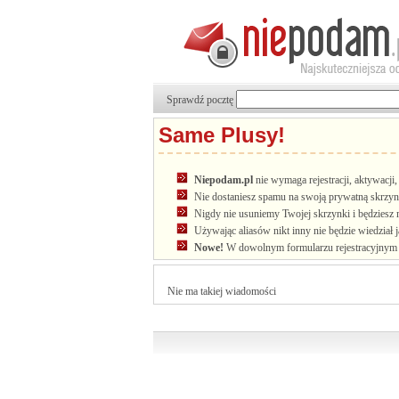
Sprawdź pocztę
Same Plusy!
Niepodam.pl
nie wymaga rejestracji, aktywacj
Nie dostaniesz spamu na swoją prywatną skrzyn
Nigdy nie usuniemy Twojej skrzynki i będziesz 
Używając aliasów nikt inny nie będzie wiedział 
Nowe!
W dowolnym formularzu rejestracyjnym u
Nie ma takiej wiadomości