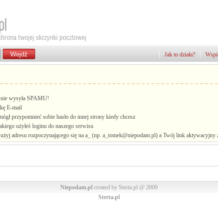
Jak to działa?
Wspie
i, nie wysyła SPAMU!
kę E-mail
mógł przypomnieć sobie hasło do innej strony kiedy chcesz
jakiego użyłeś loginu do naszego serwisu
żyj adresu rozpoczynającego się na a_ (np. a_tomek@niepodam.pl) a Twój link aktywacyjny zo
Niepodam.pl
created by Sterta.pl @ 2009
Sterta.pl