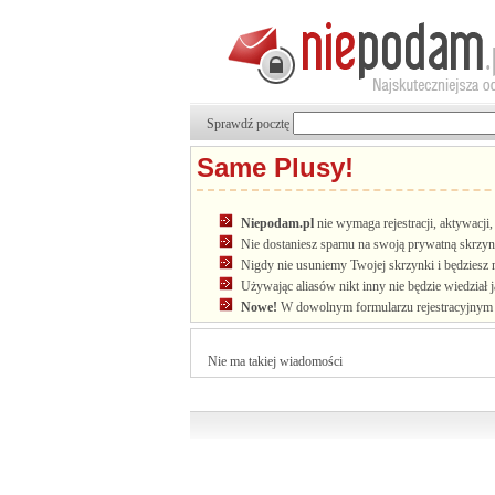
Sprawdź pocztę
Same Plusy!
Niepodam.pl
nie wymaga rejestracji, aktywacj
Nie dostaniesz spamu na swoją prywatną skrzyn
Nigdy nie usuniemy Twojej skrzynki i będziesz 
Używając aliasów nikt inny nie będzie wiedział 
Nowe!
W dowolnym formularzu rejestracyjnym u
Nie ma takiej wiadomości