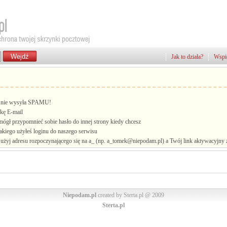
Jak to działa?
Wspie
i, nie wysyła SPAMU!
kę E-mail
mógł przypomnieć sobie hasło do innej strony kiedy chcesz
jakiego użyłeś loginu do naszego serwisu
żyj adresu rozpoczynającego się na a_ (np. a_tomek@niepodam.pl) a Twój link aktywacyjny zo
Niepodam.pl
created by Sterta.pl @ 2009
Sterta.pl