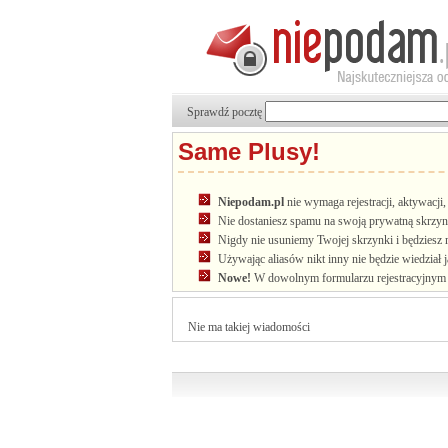
Sprawdź pocztę
Same Plusy!
Niepodam.pl
nie wymaga rejestracji, aktywacj
Nie dostaniesz spamu na swoją prywatną skrzyn
Nigdy nie usuniemy Twojej skrzynki i będziesz 
Używając aliasów nikt inny nie będzie wiedział 
Nowe!
W dowolnym formularzu rejestracyjnym u
Nie ma takiej wiadomości