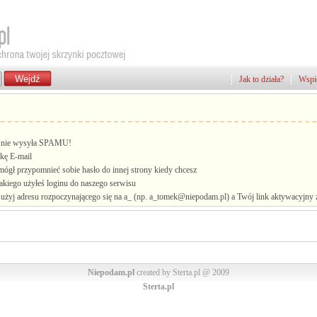
Jak to działa?
Wspie
i, nie wysyła SPAMU!
kę E-mail
mógł przypomnieć sobie hasło do innej strony kiedy chcesz
jakiego użyłeś loginu do naszego serwisu
żyj adresu rozpoczynającego się na a_ (np. a_tomek@niepodam.pl) a Twój link aktywacyjny zo
Niepodam.pl
created by Sterta.pl @ 2009
Sterta.pl