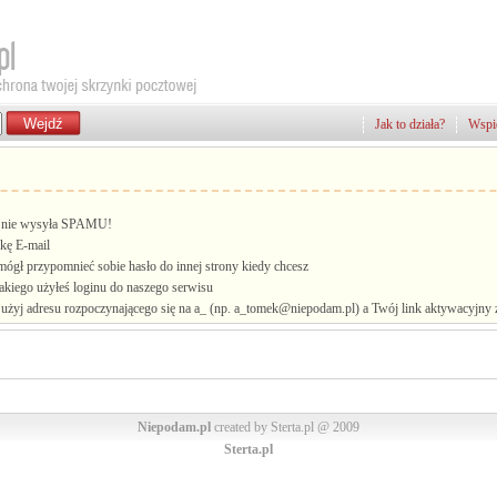
Jak to działa?
Wspie
i, nie wysyła SPAMU!
kę E-mail
mógł przypomnieć sobie hasło do innej strony kiedy chcesz
jakiego użyłeś loginu do naszego serwisu
żyj adresu rozpoczynającego się na a_ (np. a_tomek@niepodam.pl) a Twój link aktywacyjny zo
Niepodam.pl
created by Sterta.pl @ 2009
Sterta.pl