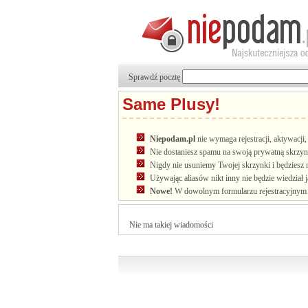
Sprawdź pocztę
Same Plusy!
Niepodam.pl
nie wymaga rejestracji, aktywacj
Nie dostaniesz spamu na swoją prywatną skrzyn
Nigdy nie usuniemy Twojej skrzynki i będziesz 
Używając aliasów nikt inny nie będzie wiedział 
Nowe!
W dowolnym formularzu rejestracyjnym u
Nie ma takiej wiadomości